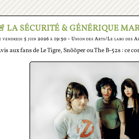
🚨 LA SÉCURITÉ & GÉNÉRIQUE MA
e vendredi 5 juin 2026 à 19:30 - Union des Arts/Le labo des A
vis aux fans de Le Tigre, Snõõper ou The B-52s : ce c