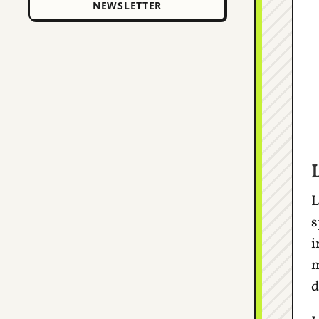
L
L
s
i
m
d