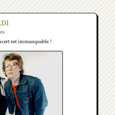
RDI
rts
oncert est immanquable !