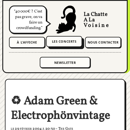
40 000€ ? C'est
La Chatte
pas grave, on va
A La
faire un
Voisine
crowdfunding.
LES CONCERTS
À L'AFFICHE
NOUS CONTACTER
♻️ Adam Green &
Electrophönvintage
le 29 février 2004 à 20:30 - The Gate