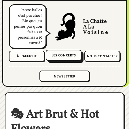
2000 balles
c'est pas cher!
La Chatte
Bin quoi, tu
A La
penses pas qu'on
Voisine
fait 1000
personnes à 15
euros?
LES CONCERTS
À L'AFFICHE
NOUS CONTACTER
🎭 Art Brut & Hot