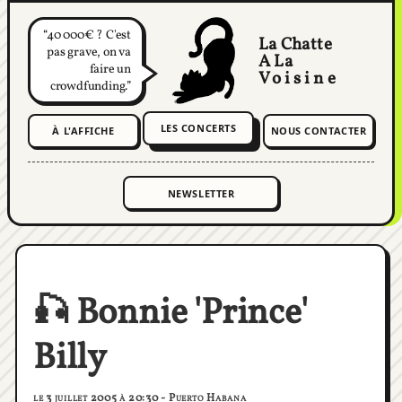
40 000€ ? C'est
La Chatte
pas grave, on va
A La
faire un
Voisine
crowdfunding.
LES CONCERTS
À L'AFFICHE
NOUS CONTACTER
🎣 Bonnie 'Prince'
Billy
le 3 juillet 2005 à 20:30 - Puerto Habana