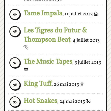
Tame Impala
,
11 juillet 2013
🔮
99
Les Tigres du Futur &
98
Thompson Beat
,
4 juillet 2013
🐅
The Music Tapes
,
3 juillet 2013
97
📼
King Tuff
,
26 mai 2013
♕
96
Hot Snakes
,
24 mai 2013
🐍
95
Woods
,
22 mai 2013
🌳
94