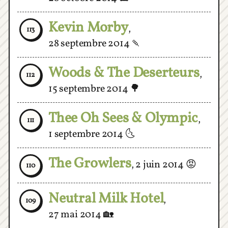
Kevin Morby
,
113
28 septembre 2014
🍡
Woods & The Deserteurs
,
112
15 septembre 2014
🌳
Thee Oh Sees & Olympic
,
111
1 septembre 2014
🌜
The Growlers
,
2 juin 2014
😡
110
Neutral Milk Hotel
,
109
27 mai 2014
🏡
Woolen Men
,
14 mai 2014
🐏
108