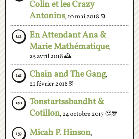
Antonins
,
10 mai 2018
🌀
En Attendant Ana &
142
Marie Mathématique
,
25 avril 2018
🕰
Chain and The Gang
,
141
21 février 2018
⛓
Tonstartssbandht &
140
Cotillon
,
24 octobre 2017
🤔🎊
Micah P. Hinson
,
139
20 octobre 2017
😎