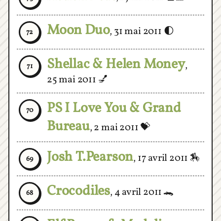
Moon Duo
,
31 mai 2011
🌓
72
Shellac & Helen Money
,
71
25 mai 2011
💅
PS I Love You & Grand
70
Bureau
,
2 mai 2011
💝
Josh T.Pearson
,
17 avril 2011
🏇
69
Crocodiles
,
4 avril 2011
🐊
68
Elf Power & Madeline
67