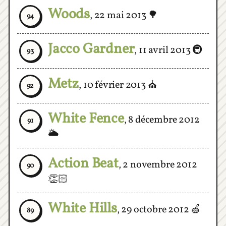
Jacco Gardner
,
11 avril 2013
🚇
93
Metz
,
10 février 2013
⛪️
92
White Fence
,
8 décembre 2012
91
🌥
Action Beat
,
2 novembre 2012
90
👏🏻
White Hills
,
29 octobre 2012
🍏
89
Quintron & Miss