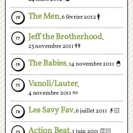
The Men
,
6 février 2012
🚹
78
Jeff the Brotherhood
,
77
23 novembre 2011
👬
The Babies
,
14 novembre 2011
🐣
76
Vanoli/Lauter
,
75
4 novembre 2011
✏️
Les Savy Fav
,
6 juillet 2011
👴🏻
74
Action Beat
,
1 juin 2011
👏🏻
73