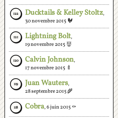
Ducktails & Kelley Stoltz
,
122
30 novembre 2015
🐓
Lightning Bolt
,
121
19 novembre 2015
👹
Calvin Johnson
,
120
17 novembre 2015
🍼
Juan Wauters
,
119
28 septembre 2015
🌾
Cobra
,
6 juin 2015
⚰
118
Les Tigres Du Futur
,
117