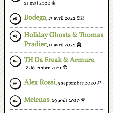
Bodega
,
17 avril 2022
💃🏻
166
Holiday Ghosts & Thomas
165
Pradier
,
11 avril 2022
👻
TH Da Freak & Armure
,
164
18 décembre 2021
🎅
Alex Rossi
,
5 septembre 2020
🍕
163
Melenas
,
29 août 2020
🌹
162
Jeffrey Lewis
,
18 février 2020
161