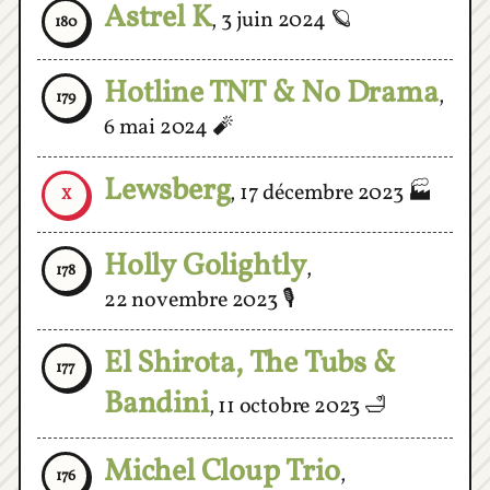
Hotline TNT & No Drama
,
179
6 mai 2024
🧨
Lewsberg
,
17 décembre 2023
🏭
X
Holly Golightly
,
178
22 novembre 2023
🎙️
El Shirota, The Tubs &
177
Bandini
,
11 octobre 2023
🛁
Michel Cloup Trio
,
176
20 septembre 2023
😷