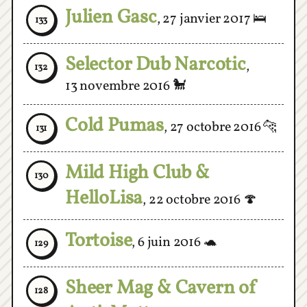
Selector Dub Narcotic
,
132
13 novembre 2016
🐩
Cold Pumas
,
27 octobre 2016
🐆
131
Mild High Club &
130
HelloLisa
,
22 octobre 2016
🍄
Tortoise
,
6 juin 2016
🐢
129
Sheer Mag & Cavern of
128
Anti-Matter
,
2 juin 2016
☠