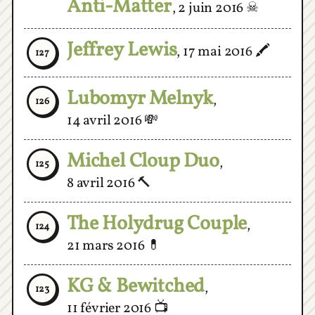
Jeffrey Lewis
,
17 mai 2016
🖍
127
Lubomyr Melnyk
,
126
14 avril 2016
💸
Michel Cloup Duo
,
125
8 avril 2016
🔨
The Holydrug Couple
,
124
21 mars 2016
💊
KG & Bewitched
,
123
11 février 2016
📺