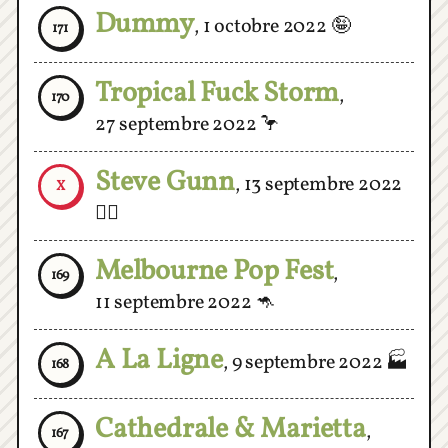
Tropical Fuck Storm
,
170
27 septembre 2022
🦩
Steve Gunn
,
13 septembre 2022
X
🧝‍♂️
Melbourne Pop Fest
,
169
11 septembre 2022
🦘
A La Ligne
,
9 septembre 2022
🏭
168
Cathedrale & Marietta
,
167
21 mai 2022
⛪️