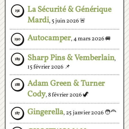
Mardi
,
5 juin 2026
🚨
Autocamper
,
4 mars 2026
🚐
190
Sharp Pins & Vemberlain
,
189
15 février 2026
📌
Adam Green & Turner
188
Cody
,
8 février 2026
🦖
Gingerella
,
25 janvier 2026
🧑‍🦰
187
GHOSTWOMAN
,
186