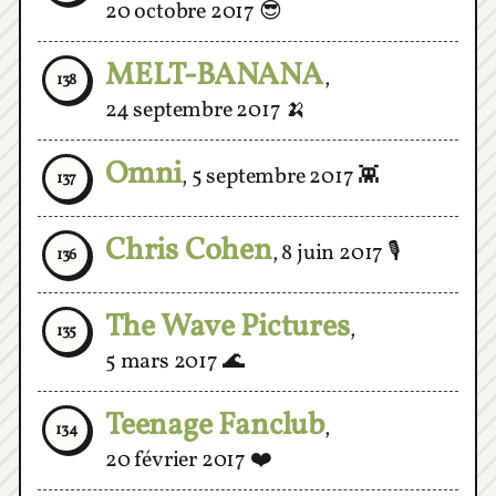
MELT-BANANA
,
138
24 septembre 2017
🍌
Omni
,
5 septembre 2017
👾
137
Chris Cohen
,
8 juin 2017
🎙
136
The Wave Pictures
,
135
5 mars 2017
🌊
Teenage Fanclub
,
134
20 février 2017
❤️
Julien Gasc
,
27 janvier 2017
🛌
133