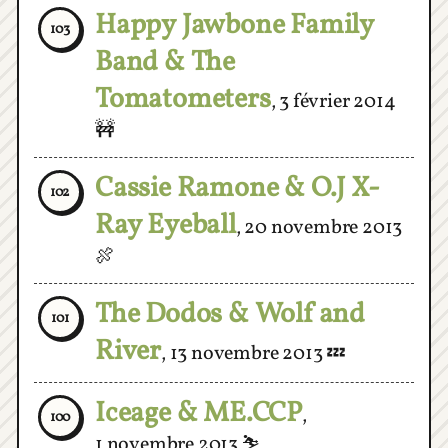
Band & The
Tomatometers
,
3 février 2014
🚧
Cassie Ramone & O.J X-
102
Ray Eyeball
,
20 novembre 2013
🍖
The Dodos & Wolf and
101
River
,
13 novembre 2013
💤
Iceage & ME.CCP
,
100
1 novembre 2013
⛷