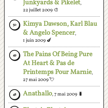
22 juillet 2009
🎨
Kimya Dawson, Karl Blau
50
& Angelo Spencer
,
1 juin 2009
🍆
The Pains Of Being Pure
49
At Heart & Pas de
Printemps Pour Marnie
,
27 mai 2009
💘
Anathallo
,
7 mai 2009
🐛
48
Electric Electric
,
47