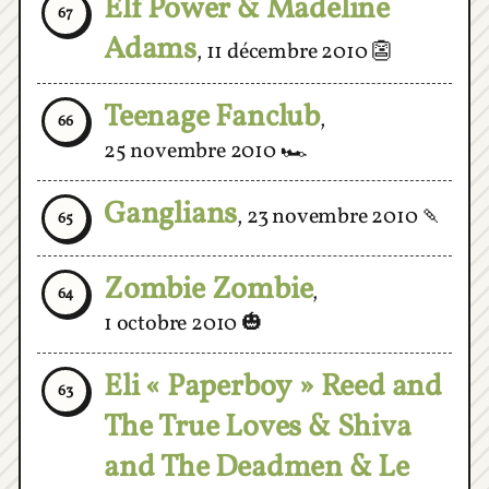
Adams
,
11 décembre 2010
👺
Teenage Fanclub
,
66
25 novembre 2010
🏎
Ganglians
,
23 novembre 2010
🍡
65
Zombie Zombie
,
64
1 octobre 2010
🎃
Eli « Paperboy » Reed and
63
The True Loves & Shiva
and The Deadmen & Le
Cube
,
9 juillet 2010
🗞