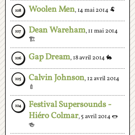
Dean Wareham
,
11 mai 2014
107
🏗
Gap Dream
,
18 avril 2014
🐇
106
Calvin Johnson
,
12 avril 2014
105
🍼
Festival Supersounds -
104
Hiéro Colmar
,
5 avril 2014
🌭
🍻
Happy Jawbone Family
103