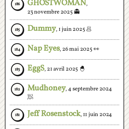
23 novembre 2025
👻
Dummy
,
1 juin 2025
🥟
185
Nap Eyes
,
26 mai 2025
👀
184
EggS
,
21 avril 2025
🐣
183
Mudhoney
,
4 septembre 2024
182
🧖
Jeff Rosenstock
,
11 juin 2024
181
Astrel K
,
3 juin 2024
🪐
180