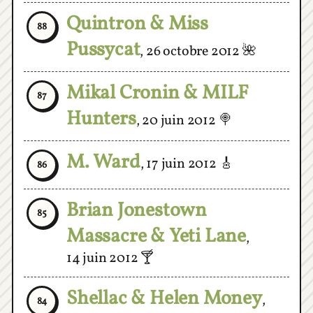
88
Pussycat
,
26 octobre 2012
🌺
Mikal Cronin & MILF
87
Hunters
,
20 juin 2012
🍭
M. Ward
,
17 juin 2012
🎸
86
Brian Jonestown
85
Massacre & Yeti Lane
,
14 juin 2012
🍸
Shellac & Helen Money
,
84
3 juin 2012
💅