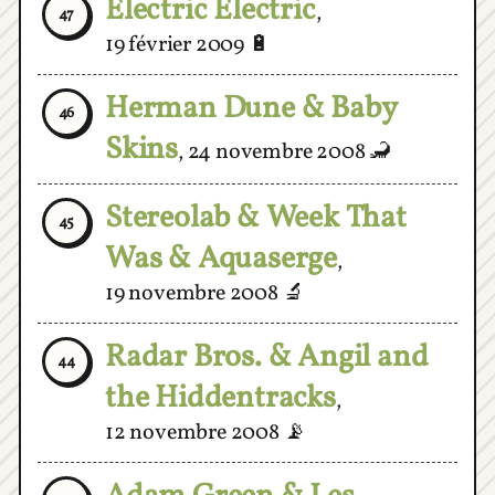
19 février 2009
🔋
Herman Dune & Baby
46
Skins
,
24 novembre 2008
🦂
Stereolab & Week That
45
Was & Aquaserge
,
19 novembre 2008
🔬
Radar Bros. & Angil and
44
the Hiddentracks
,
12 novembre 2008
📡
Adam Green & Les
43