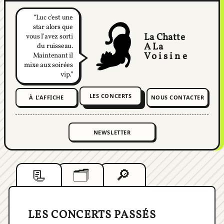
Je préférais un
La Chatte
mec comme Elie,
A La
un mec qui
Voisine
viendrait de
l'espace.
LES CONCERTS
À L'AFFICHE
NOUS CONTACTER
📃
🗂️
🔎
Liste
Cartes
Recherche
LES CONCERTS PASSÉS
La Sécurité & Générique
191