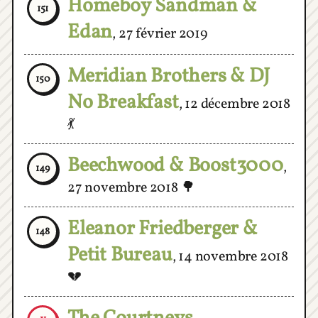
Edan
,
27 février 2019
Meridian Brothers & DJ
150
No Breakfast
,
12 décembre 2018
💃
Beechwood & Boost3000
,
149
27 novembre 2018
🌳
Eleanor Friedberger &
148
Petit Bureau
,
14 novembre 2018
💔
The Courtneys
,
X
6 novembre 2018
🦄