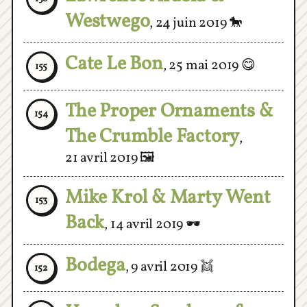
Cate Le Bon
,
25 mai 2019
😋
155
The Proper Ornaments &
154
The Crumble Factory
,
21 avril 2019
🖼
Mike Krol & Marty Went
153
Back
,
14 avril 2019
🕶
Bodega
,
9 avril 2019
👯
152
Homeboy Sandman &
151