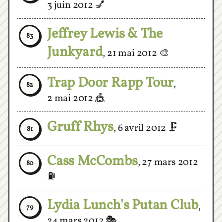
Jeffrey Lewis & The
83
Junkyard
,
21 mai 2012
🎨
Trap Door Rapp Tour
,
82
2 mai 2012
🎪
Gruff Rhys
,
6 avril 2012
🗜
81
Cass McCombs
,
27 mars 2012
80
⛽
Lydia Lunch's Putan Club
,
79
24 mars 2012
🎭