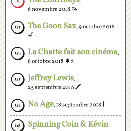
The Goon Sax
,
9 octobre 2018
147
🎷
La Chatte fait son cinéma
,
146
6 octobre 2018
🌲⚡️
Jeffrey Lewis
,
145
25 septembre 2018
🖍
No Age
,
18 septembre 2018
🕴
144
Spinning Coin & Kévin
143
Colin et les Crazy