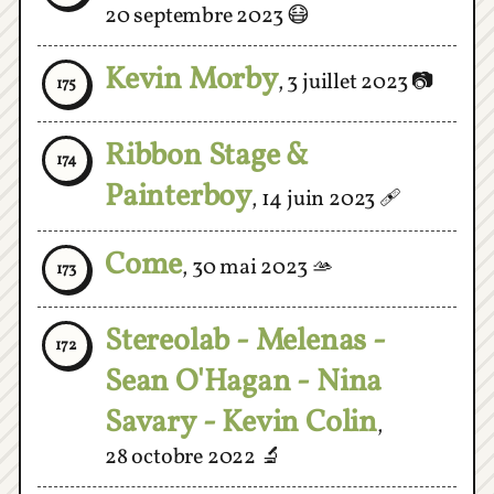
Kevin Morby
,
3 juillet 2023
📷
175
Ribbon Stage &
174
Painterboy
,
14 juin 2023
🩹
Come
,
30 mai 2023
🫴
173
Stereolab - Melenas -
172
Sean O'Hagan - Nina
Savary - Kevin Colin
,
28 octobre 2022
🔬
Dummy
,
1 octobre 2022
🤪
171