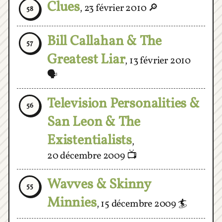
Bill Callahan & The
57
Greatest Liar
,
13 février 2010
🗣
Television Personalities &
56
San Leon & The
Existentialists
,
20 décembre 2009
📺
Wavves & Skinny
55
Minnies
,
15 décembre 2009
🏄
Do Make Say Think & The
54