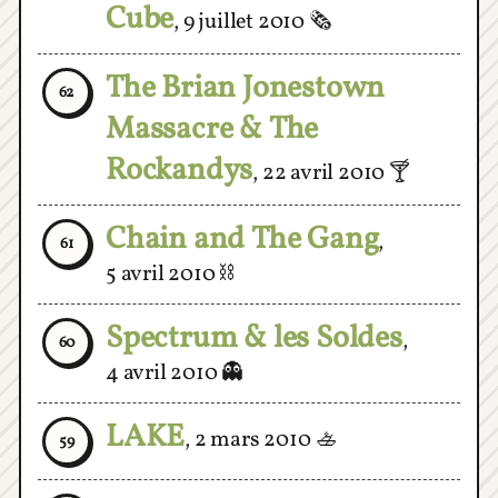
The Brian Jonestown
62
Massacre & The
Rockandys
,
22 avril 2010
🍸
Chain and The Gang
,
61
5 avril 2010
⛓
Spectrum & les Soldes
,
60
4 avril 2010
👻
LAKE
,
2 mars 2010
🚣
59
Clues
,
23 février 2010
🔎
58