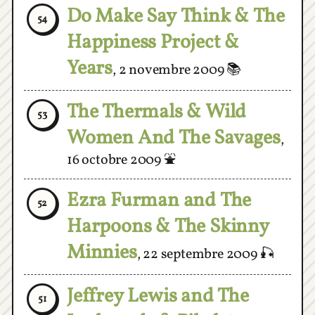
Happiness Project &
Years
,
2 novembre 2009
📚
The Thermals & Wild
53
Women And The Savages
,
16 octobre 2009
⛲️
Ezra Furman and The
52
Harpoons & The Skinny
Minnies
,
22 septembre 2009
🎣
Jeffrey Lewis and The
51
Junkyards & Pikelet
,