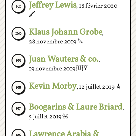
🖍
Klaus Johann Grobe
,
160
28 novembre 2019
🔪
Juan Wauters & co.
,
159
19 novembre 2019
🇺🇾
Kevin Morby
,
12 juillet 2019
🎸
158
Boogarins & Laure Briard
,
157
5 juillet 2019
🌺
Lawrence Arabia &
156
Westwego
,
24 juin 2019
🐎