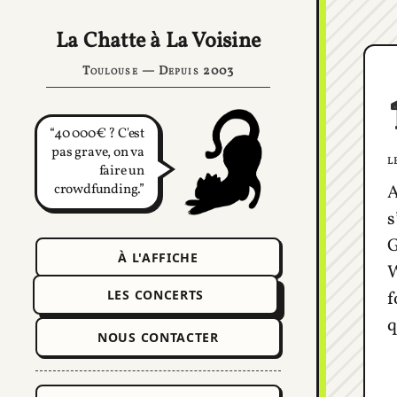
La Chatte à La Voisine
Toulouse — Depuis 2003
40 000€ ? C'est
pas grave, on va
l
faire un
crowdfunding.
A
s
G
À L'AFFICHE
W
LES CONCERTS
f
q
NOUS CONTACTER