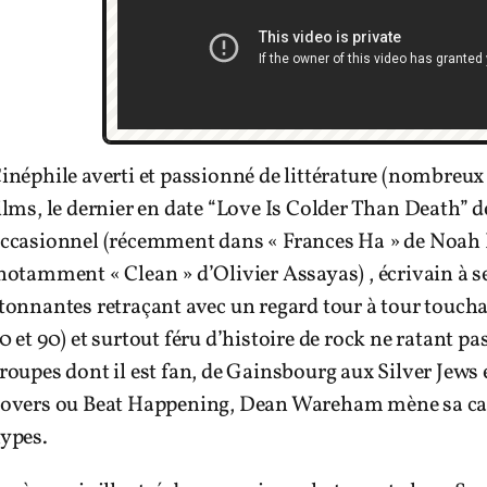
inéphile averti et passionné de littérature (nombreux
ilms, le dernier en date “Love Is Colder Than Death” 
ccasionnel (récemment dans « Frances Ha » de Noah 
notamment « Clean » d’Olivier Assayas) , écrivain à 
tonnantes retraçant avec un regard tour à tour toucha
0 et 90) et surtout féru d’histoire de rock ne ratant
roupes dont il est fan, de Gainsbourg aux Silver Jew
overs ou Beat Happening, Dean Wareham mène sa carr
ypes.