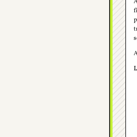
A
f
p
t
s
A
L