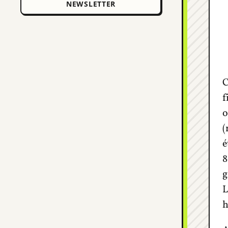
C
f
o
(
é
8
g
L
h