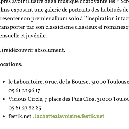
près avoir illustré de sa musique chatoyante les « Scr
ilms exposant une galerie de portraits des habitués de 
résenter son premier album solo à l’inspiration intac
ransporter par son classicisme classieux et romanesque 
ensuelle et juvénile.
 (re)découvrir absolument.
ocations:
le Laboratoire, 9 rue. de la Bourse, 31000 Toulous
05 61 21 96 17
Vicious Circle, 7 place des Puis Clos, 31000 Toulo
05 61 23 82 83
festik.net :
lachattealavoisine.festik.net