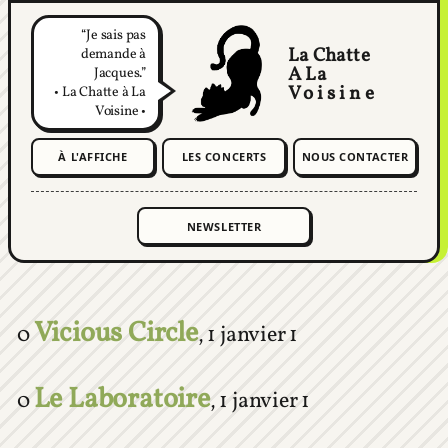
Je sais pas
La Chatte
demande à
A La
Jacques.
Voisine
• La Chatte à La
Voisine •
À L'AFFICHE
LES CONCERTS
NOUS CONTACTER
Vicious Circle
0
,
1 janvier 1
Le Laboratoire
0
,
1 janvier 1