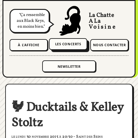
La Chatte
Ça ressemble
A La
aux Black Keys,
Voisine
en moins bien.
LES CONCERTS
À L'AFFICHE
NOUS CONTACTER
🐓 Ducktails & Kelley
Stoltz
le lundi 30 novembre 2015 à 20:30 - Saint des Seins