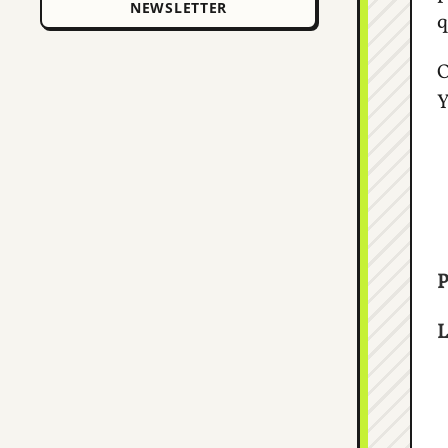
q
O
P
L