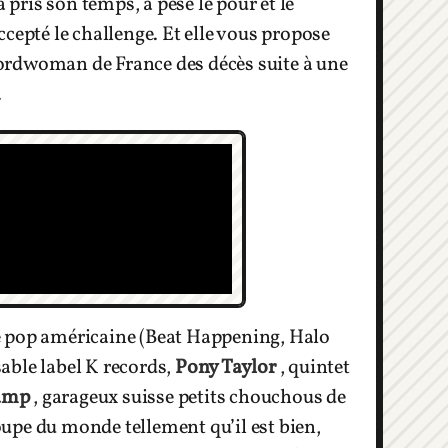
 a pris son temps, a pesé le pour et le
cepté le challenge. Et elle vous propose
ecordwoman de France des décès suite à une
.
ie pop américaine (Beat Happening, Halo
able label K records,
Pony Taylor
, quintet
Vamp
, garageux suisse petits chouchous de
oupe du monde tellement qu’il est bien,