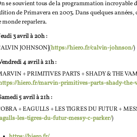
n se souvient tous de la programmation incroyable de
dition de Primavera en 2003. Dans quelques années, c
e monde reparlera.
Jeudi 3 avril à 20h :
CALVIN JOHNSON](
https://hiero.fr/calvin-johnson/
)
Vendredi 4 avril à 21h :
ARVIN + PRIMITIVES PARTS + SHADY & THE VAM
https://hiero.fr/marvin-primitives-parts-shady-the
Samedi 5 avril à 21h :
OBRA + EAGULLS + LES TIGRES DU FUTUR + MES
agulls-les-tigres-du-futur-messy-c-parker/
)
https://hiero.fr/