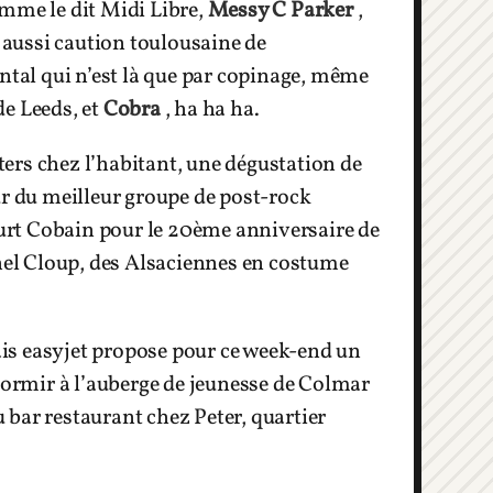
omme le dit Midi Libre,
Messy C Parker
,
aussi caution toulousaine de
ntal qui n’est là que par copinage, même
de Leeds, et
Cobra
, ha ha ha.
fters chez l’habitant, une dégustation de
ur du meilleur groupe de post-rock
urt Cobain pour le 20ème anniversaire de
chel Cloup, des Alsaciennes en costume
mais easyjet propose pour ce week-end un
 dormir à l’auberge de jeunesse de Colmar
u bar restaurant chez Peter, quartier