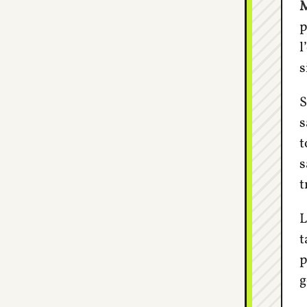
M
p
l
s
S
s
t
s
t
L
t
p
g