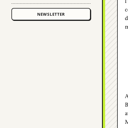
l
c
d
m
A
B
a
M