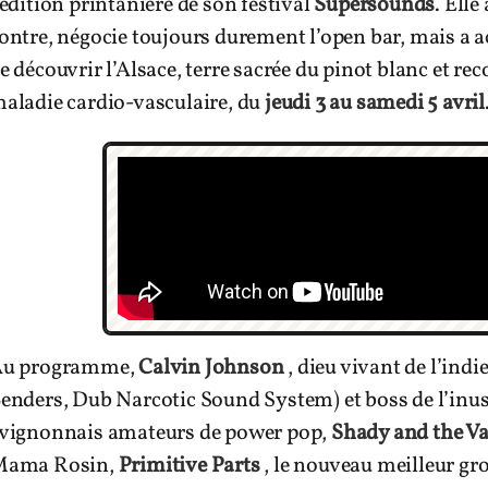
’édition printanière de son festival
Supersounds
. Elle
ontre, négocie toujours durement l’open bar, mais a ac
e découvrir l’Alsace, terre sacrée du pinot blanc et r
aladie cardio-vasculaire, du
jeudi 3 au samedi 5 avril
u programme,
Calvin Johnson
, dieu vivant de l’ind
enders, Dub Narcotic Sound System) et boss de l’inus
vignonnais amateurs de power pop,
Shady and the 
ama Rosin,
Primitive Parts
, le nouveau meilleur gr