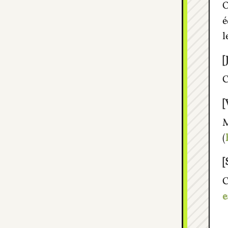
O
é
l
[
[
M
(
[
C
e