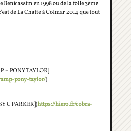
 Benicassim en 1998 ou de la folle 3ème
’est de La Chatte à Colmar 2014 que tout
P + PONY TAYLOR]
-vamp-pony-taylor/
)
SY C PARKER](
https://hiero.fr/cobra-