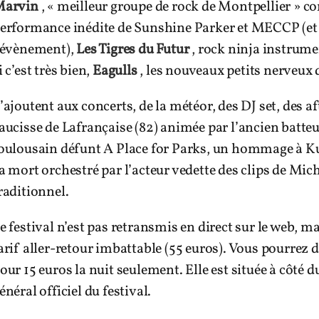
arvin
, « meilleur groupe de rock de Montpellier » c
erformance inédite de Sunshine Parker et MECCP (et 
’évènement),
Les Tigres du Futur
, rock ninja instrume
i c’est très bien,
Eagulls
, les nouveaux petits nerveux 
’ajoutent aux concerts, de la météor, des DJ set, des a
aucisse de Lafrançaise (82) animée par l’ancien batte
oulousain défunt A Place for Parks, un hommage à K
a mort orchestré par l’acteur vedette des clips de Mi
raditionnel.
e festival n’est pas retransmis en direct sur le web, 
arif aller-retour imbattable (55 euros). Vous pourrez
our 15 euros la nuit seulement. Elle est située à côté d
énéral officiel du festival.