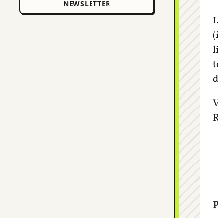
L
(
l
t
d
V
R
P