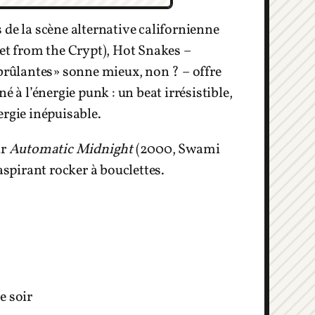
 de la scène alternative californienne
ket from the Crypt), Hot Snakes –
 brûlantes» sonne mieux, non ? – offre
é à l’énergie punk : un beat irrésistible,
ergie inépuisable.
ur
Automatic Midnight
(2000, Swami
aspirant rocker à bouclettes.
e soir