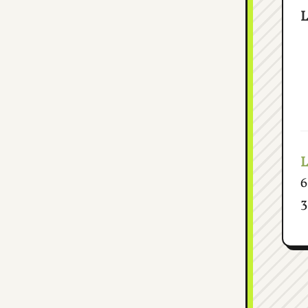
L
6
3