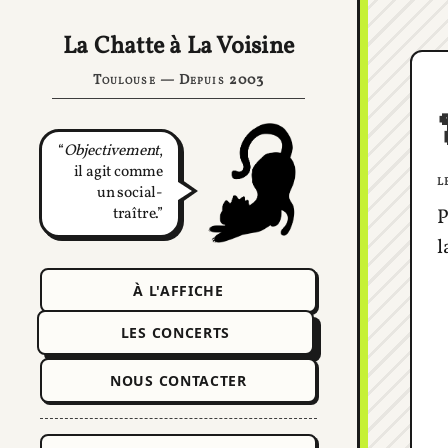
La Chatte à La Voisine
Toulouse — Depuis 2003
Objectivement
,
il agit comme
l
un social-
traître.
P
l
À L'AFFICHE
LES CONCERTS
NOUS CONTACTER