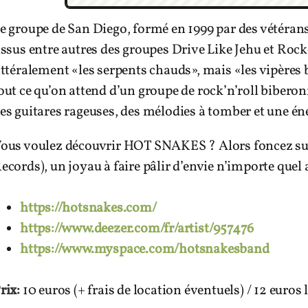
e groupe de San Diego, formé en 1999 par des vétérans
issus entre autres des groupes Drive Like Jehu et Roc
ittéralement «les serpents chauds», mais «les vipères
out ce qu’on attend d’un groupe de rock’n’roll biberonn
es guitares rageuses, des mélodies à tomber et une én
ous voulez découvrir HOT SNAKES ? Alors foncez s
ecords), un joyau à faire pâlir d’envie n’importe quel 
https://hotsnakes.com/
https://www.deezer.com/fr/artist/957476
https://www.myspace.com/hotsnakesband
rix:
10 euros (+ frais de location éventuels) / 12 euros l