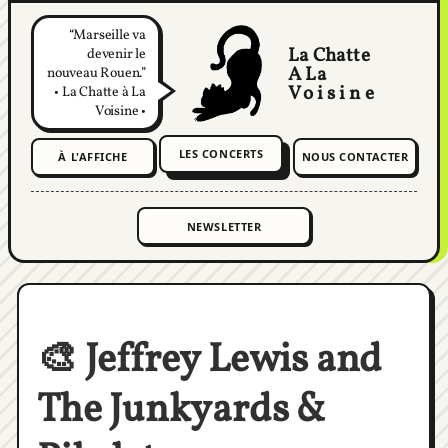
Marseille va
La Chatte
devenir le
A La
nouveau Rouen.
Voisine
• La Chatte à La
Voisine •
LES CONCERTS
À L'AFFICHE
NOUS CONTACTER
🎨 Jeffrey Lewis and
The Junkyards &