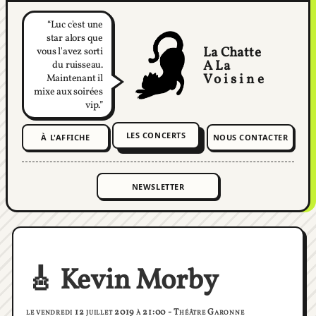
Luc c'est une
star alors que
La Chatte
vous l'avez sorti
A La
du ruisseau.
Voisine
Maintenant il
mixe aux soirées
vip.
LES CONCERTS
À L'AFFICHE
NOUS CONTACTER
🎸 Kevin Morby
le vendredi 12 juillet 2019 à 21:00 - Théâtre Garonne