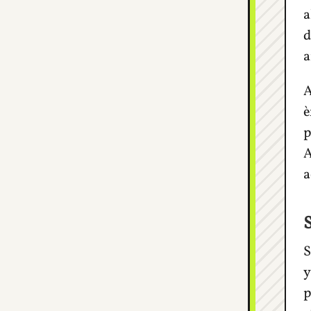
a
d
a
A
è
p
A
a
S
y
p