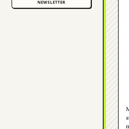
M
a
m