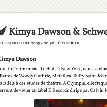
🍆 Kimya Dawson & Schw
e lundi 28 février 2005 à 20:30 - Citron Bleu
Kimya Dawson
on itinéraire musical débute à New-York, dans sa cha
lbums de Woody Guthrie, Metallica, Buffy Saint-Mari
arallèle à des études de théâtre. A Olympia, elle fréqu
ervent de vivier au label K Records dirigé par Calvi