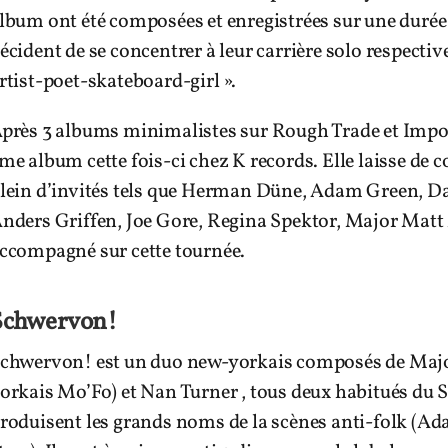
lbum ont été composées et enregistrées sur une duré
écident de se concentrer à leur carrière solo respecti
rtist-poet-skateboard-girl ».
près 3 albums minimalistes sur Rough Trade et Impo
me album cette fois-ci chez K records. Elle laisse de c
lein d’invités tels que Herman Düne, Adam Green, Dan
nders Griffen, Joe Gore, Regina Spektor, Major Matt
ccompagné sur cette tournée.
Schwervon!
chwervon! est un duo new-yorkais composés de Major
orkais Mo’Fo) et Nan Turner , tous deux habitués du 
roduisent les grands noms de la scènes anti-folk (A