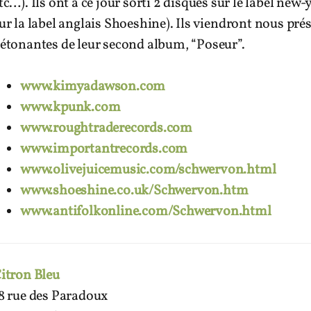
tc…). Ils ont à ce jour sorti 2 disques sur le label new
ur la label anglais Shoeshine). Ils viendront nous pré
étonantes de leur second album, “Poseur”.
www.kimyadawson.com
www.kpunk.com
www.roughtraderecords.com
www.importantrecords.com
www.olivejuicemusic.com/schwervon.html
www.shoeshine.co.uk/Schwervon.htm
www.antifolkonline.com/Schwervon.html
itron Bleu
8 rue des Paradoux