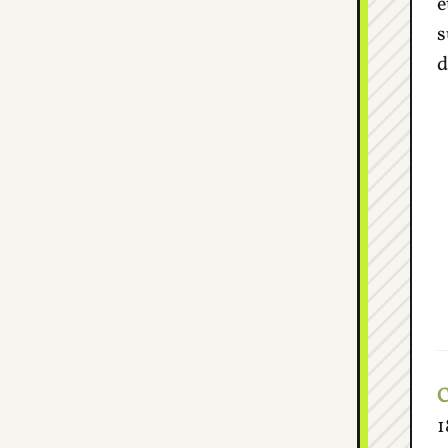
e
s
d
C
1