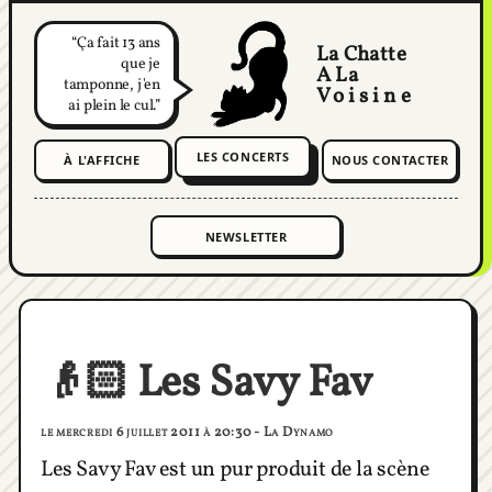
Ça fait 13 ans
La Chatte
que je
A La
tamponne, j'en
Voisine
ai plein le cul.
LES CONCERTS
À L'AFFICHE
NOUS CONTACTER
👴🏻 Les Savy Fav
le mercredi 6 juillet 2011 à 20:30 - La Dynamo
Les Savy Fav est un pur produit de la scène