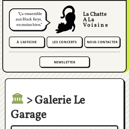
La Chatte
Ça ressemble
A La
aux Black Keys,
Voisine
en moins bien.
À L'AFFICHE
LES CONCERTS
NOUS CONTACTER
🏛️
> Galerie Le
Garage