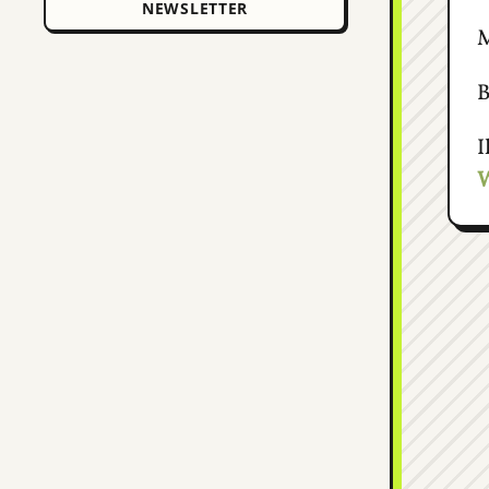
M
B
I
W