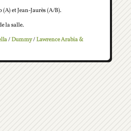
 (A) et Jean-Jaurès (A/B).
e la salle.
lla
/
Dummy
/
Lawrence Arabia &