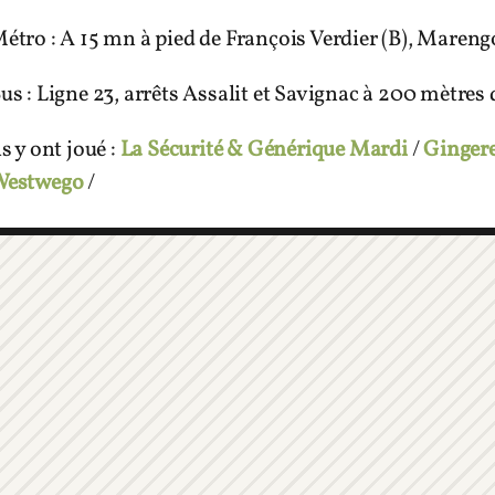
étro : A 15 mn à pied de François Verdier (B), Marengo
us : Ligne 23, arrêts Assalit et Savignac à 200 mètres d
ls y ont joué :
La Sécurité & Générique Mardi
/
Gingere
estwego
/