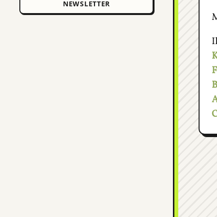
M
I
K
F
B
A