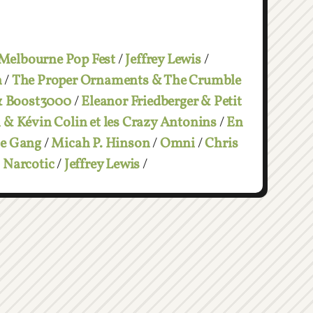
Melbourne Pop Fest
/
Jeffrey Lewis
/
n
/
The Proper Ornaments & The Crumble
& Boost3000
/
Eleanor Friedberger & Petit
 & Kévin Colin et les Crazy Antonins
/
En
he Gang
/
Micah P. Hinson
/
Omni
/
Chris
 Narcotic
/
Jeffrey Lewis
/