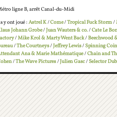
étro ligne B, arrêt Canal-du-Midi
ls y ont joué :
Astrel K
/
Come
/
Tropical Fuck Storm
/
laus Johann Grobe
/
Juan Wauters & co.
/
Cate Le Bo
actory
/
Mike Krol & Marty Went Back
/
Beechwood 
ureau
/
The Courtneys
/
Jeffrey Lewis
/
Spinning Coin
ttendant Ana & Marie Mathématique
/
Chain and T
Cohen
/
The Wave Pictures
/
Julien Gasc
/
Selector Dub