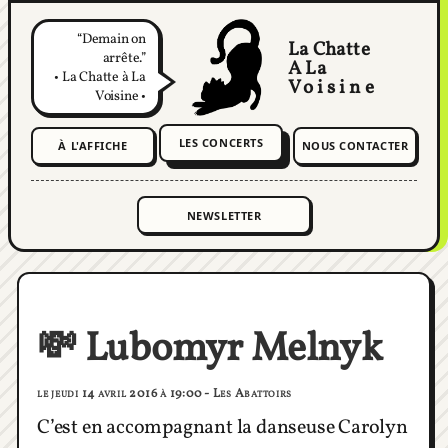
Demain on
La Chatte
arrête.
A La
• La Chatte à La
Voisine
Voisine •
LES CONCERTS
À L'AFFICHE
NOUS CONTACTER
💸 Lubomyr Melnyk
le jeudi 14 avril 2016 à 19:00 - Les Abattoirs
C’est en accompagnant la danseuse Carolyn