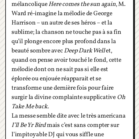
mélancolique
Here comes the sun again
, M.
Ward ré-imagine la mélodie de George
Harrison – un autre de ses héros – et la
sublime; la chanson ne touche pas à sa fin
qu’il plonge encore plus profond dans la
beauté sombre avec
Deep Dark Well
et,
quand on pense avoir touché le fond, cette
mélodie dont on ne sait pas si elle est
éplorée ou enjouée réapparait et se
transforme une dernière fois pour faire
surgir la divine complainte supplicative
Oh
Take Me back
.
La messe semble dite avec le très americana
I’ll Be Yr Bird
mais c’est sans compter sur
l’impitoyable DJ qui vous siffle une