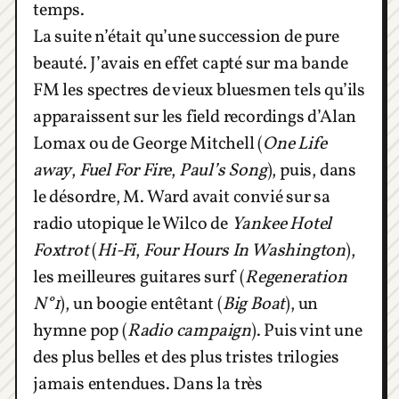
temps.
La suite n’était qu’une succession de pure
beauté. J’avais en effet capté sur ma bande
FM les spectres de vieux bluesmen tels qu’ils
apparaissent sur les field recordings d’Alan
Lomax ou de George Mitchell (
One Life
away
,
Fuel For Fire
,
Paul’s Song
), puis, dans
le désordre, M. Ward avait convié sur sa
radio utopique le Wilco de
Yankee Hotel
Foxtrot
(
Hi-Fi
,
Four Hours In Washington
),
les meilleures guitares surf (
Regeneration
N°1
), un boogie entêtant (
Big Boat
), un
hymne pop (
Radio campaign
). Puis vint une
des plus belles et des plus tristes trilogies
jamais entendues. Dans la très