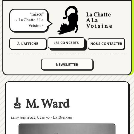
La Chatte
miaou
A La
• La Chatte à La
Voisine
Voisine •
LES CONCERTS
À L'AFFICHE
NOUS CONTACTER
🎸 M. Ward
le 17 juin 2012 à 20:30 - La Dynamo