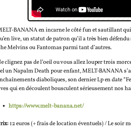
ELT-BANANA en incarne le côté fun et sautillant qui 
u’en live, un statut de patron qu’il a très bien défen
he Melvins ou Fantomas parmi tant d’autres.
e clignez pas de l’oeil ou vous allez louper trois morc
el un Napalm Death pour enfant, MELT-BANANA s’am
nchaînements diaboliques, son dernier Lp en date “Fetc
ives qui en découlent bousculent sérieusement nos ha
https://www.melt-banana.net/
rix:
12 euros (+ frais de location éventuels) / Le soir m