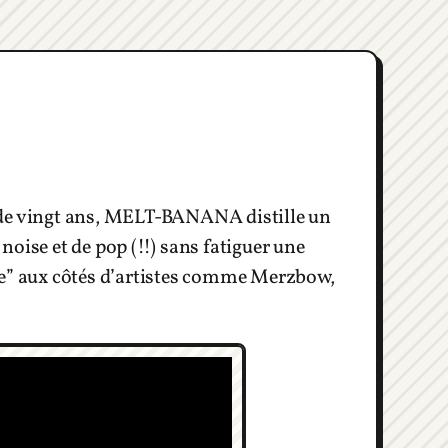
 de vingt ans, MELT-BANANA distille un
oise et de pop (!!) sans fatiguer une
se” aux côtés d’artistes comme Merzbow,