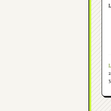
L
L
2
3