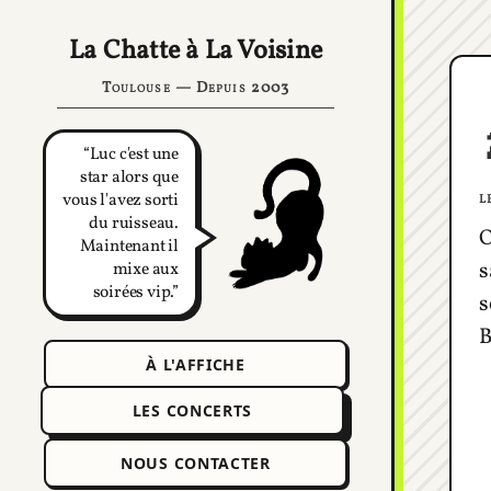
La Chatte à La Voisine
Toulouse — Depuis 2003
Luc c'est une
star alors que
l
vous l'avez sorti
du ruisseau.
O
Maintenant il
s
mixe aux
soirées vip.
s
B
À L'AFFICHE
LES CONCERTS
NOUS CONTACTER