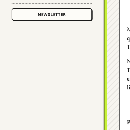
M
q
T
N
T
e
l
P