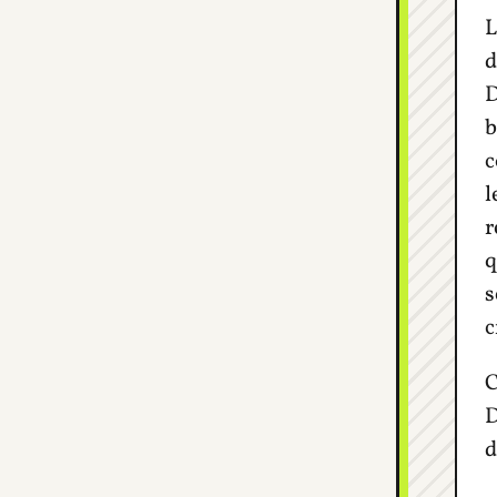
L
d
D
b
c
l
r
q
s
c
C
D
d