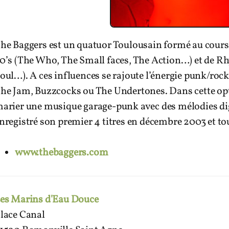
he Baggers est un quatuor Toulousain formé au cours 
0’s (The Who, The Small faces, The Action…) et de 
oul…). A ces influences se rajoute l’énergie punk/roc
he Jam, Buzzcocks ou The Undertones. Dans cette optiq
arier une musique garage-punk avec des mélodies dign
nregistré son premier 4 titres en décembre 2003 et to
www.thebaggers.com
es Marins d'Eau Douce
lace Canal