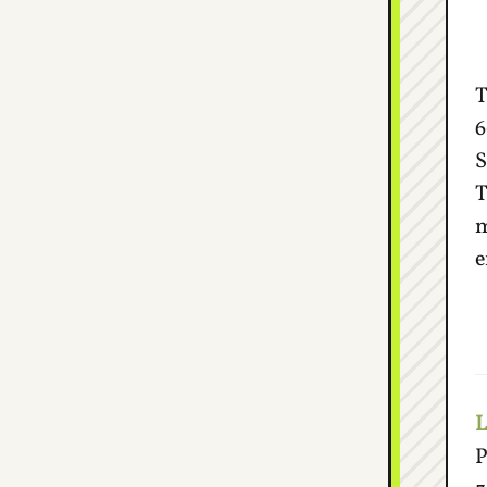
T
6
S
T
m
e
L
P