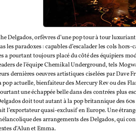
he Delgados, orfèvres d’une pop tour à tour luxuriante
as les paradoxes : capables d’escalader les cols hors-
es a pourtant toujours placé du côté des équipiers mo
eaders de l’équipe Chemikal Underground, tels Mogwa
eurs dernières oeuvres artistiques ciselées par Dave 
a pop actuelle, bienfaiteur des Mercury Rev ou des F
ourtant une échappée belle dans des contrées plus esc
elgados doit tout autant à la pop britannique des 60s 
ait l’exportateur quasi-exclusif en Europe. Une étrang
élancolique des arrangements des Delgados, qui cont
extes d’Alun et Emma.