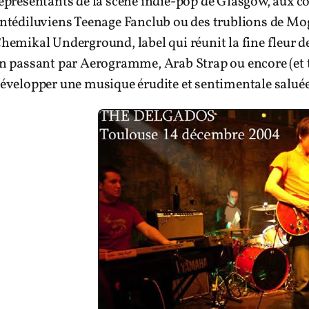
eprésentants de la scène indie-pop de Glasgow, aux c
ntédiluviens Teenage Fanclub ou des trublions de Mogw
hemikal Underground, label qui réunit la fine fleur d
n passant par Aerogramme, Arab Strap ou encore (et 
évelopper une musique érudite et sentimentale saluée 