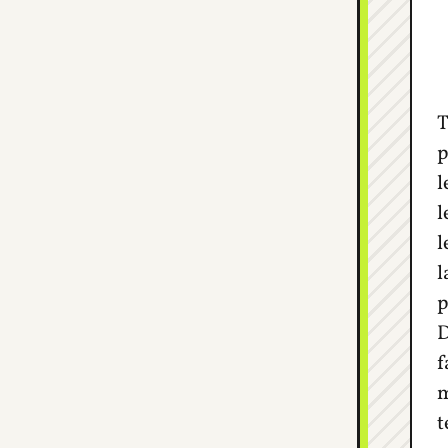
T
p
l
l
l
l
p
D
f
m
t