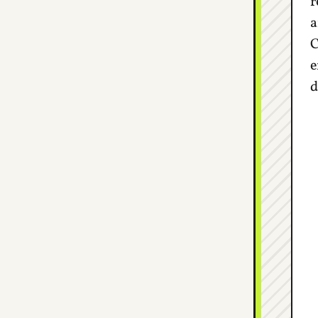
r
a
C
e
d