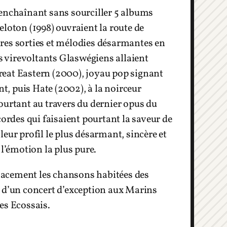
 enchaînant sans sourciller 5 albums
eloton (1998) ouvraient la route de
res sorties et mélodies désarmantes en
es virevoltants Glaswégiens allaient
reat Eastern (2000), joyau pop signant
nt, puis Hate (2002), à la noirceur
ourtant au travers du dernier opus du
cordes qui faisaient pourtant la saveur de
eur profil le plus désarmant, sincère et
 l’émotion la plus pure.
ficacement les chansons habitées des
s d’un concert d’exception aux Marins
es Ecossais.