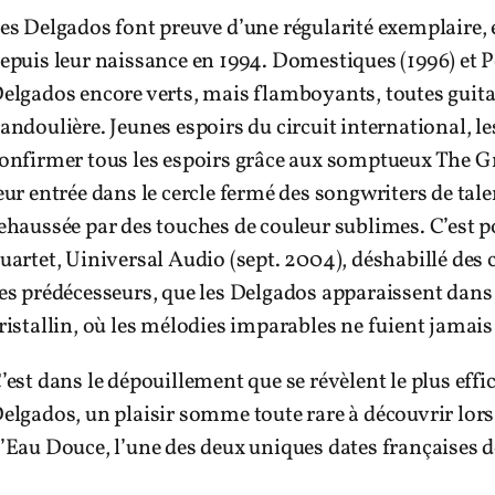
es Delgados font preuve d’une régularité exemplaire,
epuis leur naissance en 1994. Domestiques (1996) et P
elgados encore verts, mais flamboyants, toutes guita
andoulière. Jeunes espoirs du circuit international, l
onfirmer tous les espoirs grâce aux somptueux The G
eur entrée dans le cercle fermé des songwriters de tale
ehaussée par des touches de couleur sublimes. C’est p
uartet, Uiniversal Audio (sept. 2004), déshabillé des 
es prédécesseurs, que les Delgados apparaissent dans l
ristallin, où les mélodies imparables ne fuient jamais
’est dans le dépouillement que se révèlent le plus ef
elgados, un plaisir somme toute rare à découvrir lor
’Eau Douce, l’une des deux uniques dates françaises d