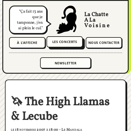
Ça fait 13 ans
La Chatte
que je
A La
tamponne, j'en
Voisine
ai plein le cul.
LES CONCERTS
À L'AFFICHE
NOUS CONTACTER
🦄 The High Llamas
& Lecube
le 18 novembre 2007 à 18:00 - Le Mandala