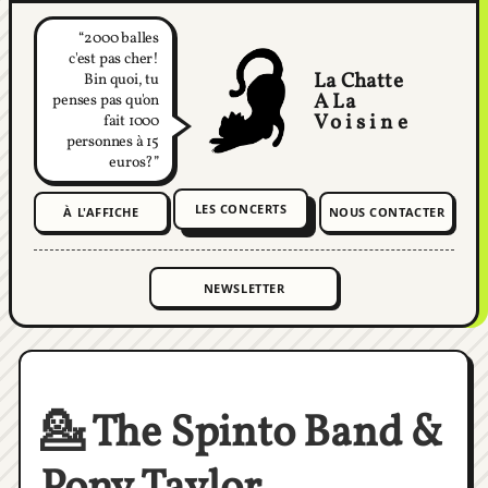
2000 balles
c'est pas cher!
La Chatte
Bin quoi, tu
A La
penses pas qu'on
Voisine
fait 1000
personnes à 15
euros?
LES CONCERTS
À L'AFFICHE
NOUS CONTACTER
💁 The Spinto Band &