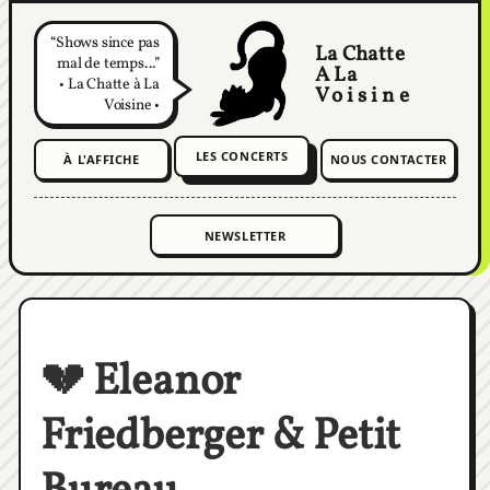
Shows since pas
La Chatte
mal de temps...
A La
• La Chatte à La
Voisine
Voisine •
LES CONCERTS
À L'AFFICHE
NOUS CONTACTER
💔 Eleanor
Friedberger & Petit